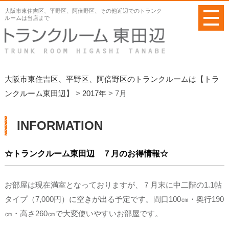
メ
大阪市東住吉区、平野区、阿倍野区、その他近辺でのトランク
ニ
ルームは当店まで
ュ
ー
を
開
く
大阪市東住吉区、平野区、阿倍野区のトランクルームは【トラ
ンクルーム東田辺】
>
2017年
>
7月
INFORMATION
☆トランクルーム東田辺 ７月のお得情報☆
お部屋は現在満室となっておりますが、７月末に中二階の1.1帖
タイプ（7,000円）に空きが出る予定です。間口100㎝・奥行190
㎝・高さ260㎝で大変使いやすいお部屋です。