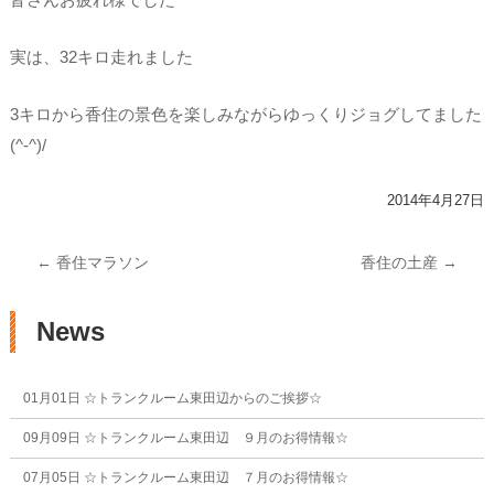
実は、32キロ走れました
3キロから香住の景色を楽しみながらゆっくりジョグしてました
(^-^)/
2014年4月27日
投稿ナビゲーション
←
香住マラソン
香住の土産
→
News
01月01日
☆トランクルーム東田辺からのご挨拶☆
09月09日
☆トランクルーム東田辺 ９月のお得情報☆
07月05日
☆トランクルーム東田辺 ７月のお得情報☆