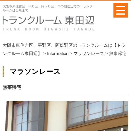
メ
大阪市東住吉区、平野区、阿倍野区、その他近辺でのトランク
ニ
ルームは当店まで
ュ
ー
を
開
く
大阪市東住吉区、平野区、阿倍野区のトランクルームは【トラ
ンクルーム東田辺】
>
Information
>
マラソンレース
>
無事帰宅
マラソンレース
無事帰宅