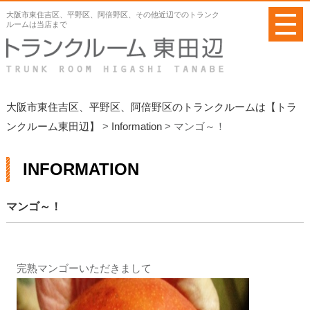
メ
大阪市東住吉区、平野区、阿倍野区、その他近辺でのトランク
ニ
ルームは当店まで
ュ
ー
を
開
く
大阪市東住吉区、平野区、阿倍野区のトランクルームは【トラ
ンクルーム東田辺】
>
Information
>
マンゴ～！
INFORMATION
マンゴ～！
完熟マンゴーいただきまして