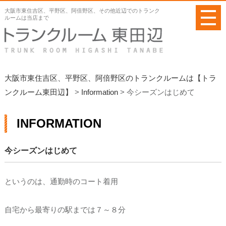
メ
大阪市東住吉区、平野区、阿倍野区、その他近辺でのトランク
ニ
ルームは当店まで
ュ
ー
を
開
く
大阪市東住吉区、平野区、阿倍野区のトランクルームは【トラ
ンクルーム東田辺】
>
Information
>
今シーズンはじめて
INFORMATION
今シーズンはじめて
というのは、通勤時のコート着用
自宅から最寄りの駅までは７～８分