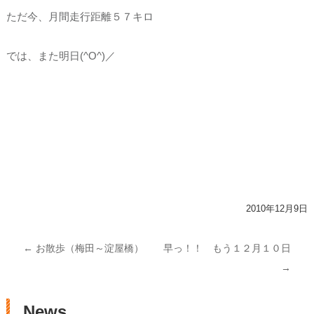
ただ今、月間走行距離５７キロ
では、また明日(^O^)／
2010年12月9日
投稿ナビゲーション
←
お散歩（梅田～淀屋橋）
早っ！！ もう１２月１０日
→
News