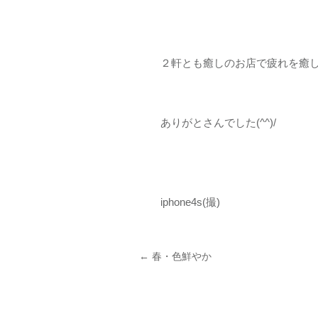
２軒とも癒しのお店で疲れを癒し
ありがとさんでした(^^)/
iphone4s(撮)
投稿ナビゲーション
←
春・色鮮やか