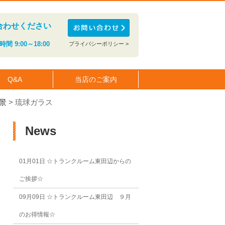
合わせください
間 9:00～18:00
プライバシーポリシー >
Q&A
当店のご案内
景
>
琉球ガラス
News
01月01日
☆トランクルーム東田辺からの
ご挨拶☆
09月09日
☆トランクルーム東田辺 ９月
のお得情報☆