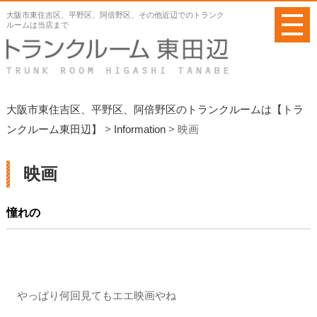
メ
大阪市東住吉区、平野区、阿倍野区、その他近辺でのトランク
ニ
ルームは当店まで
ュ
ー
を
開
く
大阪市東住吉区、平野区、阿倍野区のトランクルームは【トラ
ンクルーム東田辺】
>
Information
>
映画
映画
憧れの
やっぱり何回見てもエエ映画やね