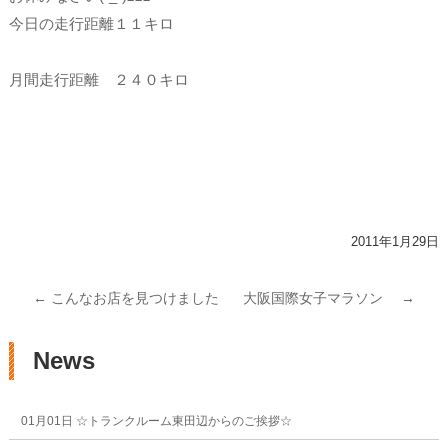
今日の走行距離１１キロ
月間走行距離 ２４０キロ
2011年1月29日
投稿ナビゲーション
←
こんなお店を見つけました
大阪国際女子マラソン
→
News
01月01日
☆トランクルーム東田辺からのご挨拶☆