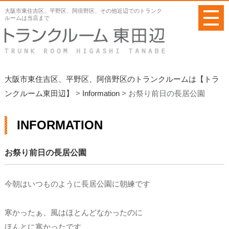
メ
大阪市東住吉区、平野区、阿倍野区、その他近辺でのトランク
ニ
ルームは当店まで
ュ
ー
を
開
く
大阪市東住吉区、平野区、阿倍野区のトランクルームは【トラ
ンクルーム東田辺】
>
Information
>
お祭り前日の長居公園
INFORMATION
お祭り前日の長居公園
今朝はいつものように長居公園に朝練です
寒かったぁ、風はほとんどなかったのに
ほんとに寒かったです