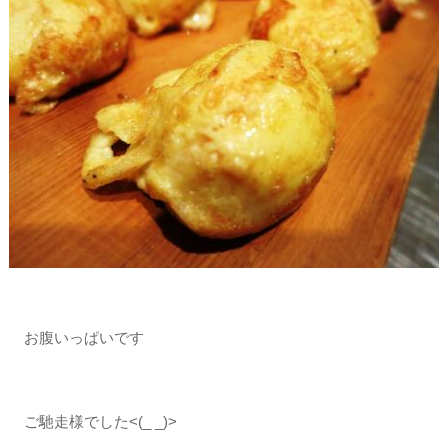
お腹いっぱいです
ご馳走様でした<(_ _)>