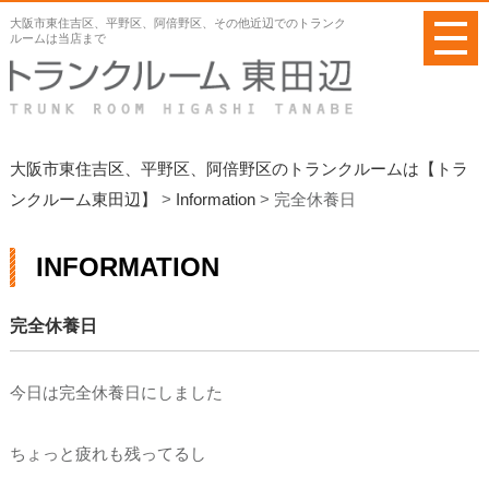
メ
大阪市東住吉区、平野区、阿倍野区、その他近辺でのトランク
ニ
ルームは当店まで
ュ
ー
を
開
く
大阪市東住吉区、平野区、阿倍野区のトランクルームは【トラ
ンクルーム東田辺】
>
Information
>
完全休養日
INFORMATION
完全休養日
今日は完全休養日にしました
ちょっと疲れも残ってるし