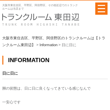
メ
大阪市東住吉区、平野区、阿倍野区、その他近辺でのトランク
ニ
ルームは当店まで
ュ
ー
を
開
く
大阪市東住吉区、平野区、阿倍野区のトランクルームは【トラ
ンクルーム東田辺】
>
Information
>
日に日に
INFORMATION
日に日に
脚の状態は、日に日に良くなってきている感じなんで
一安心です