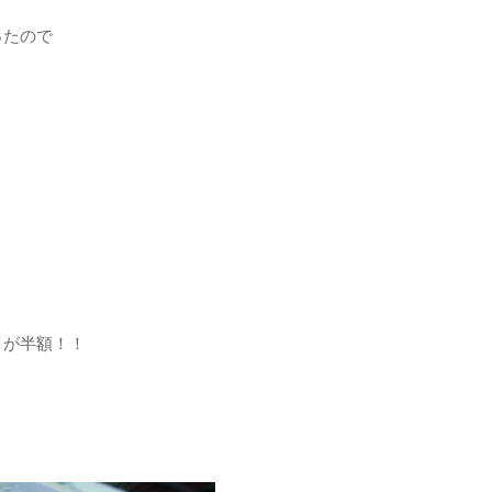
ったので
イが半額！！